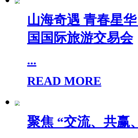
山海奇遇 青春星华 |
国国际旅游交易会
...
READ MORE
聚焦 “交流、共赢