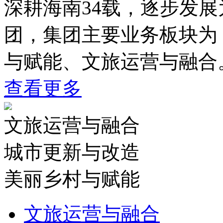
深耕海南34载，逐步发
团，集团主要业务板块为
与赋能、文旅运营与融合
查看更多
文旅运营与融合
城市更新与改造
美丽乡村与赋能
文旅运营与融合