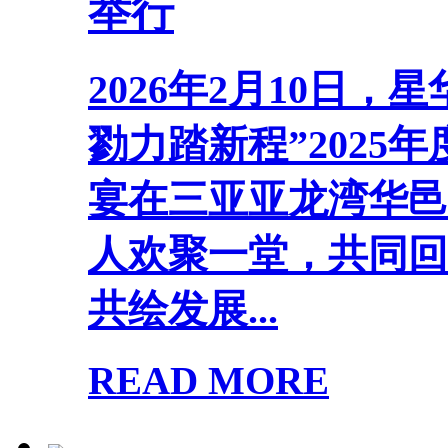
举行
2026年2月10日
勠力踏新程”2025
宴在三亚亚龙湾华邑
人欢聚一堂，共同回
共绘发展...
READ MORE