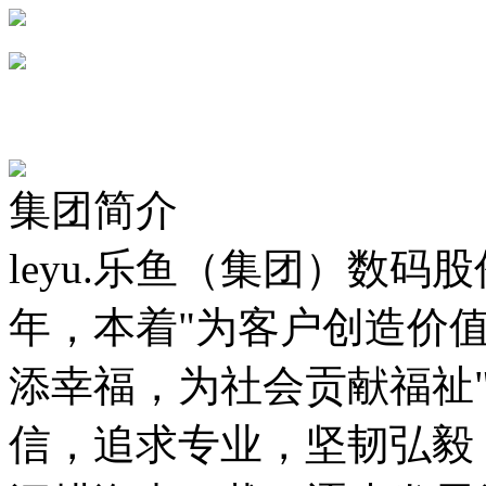
集团简介
leyu.乐鱼（集团）数码股
年，本着"为客户创造价
添幸福，为社会贡献福祉
信，追求专业，坚韧弘毅